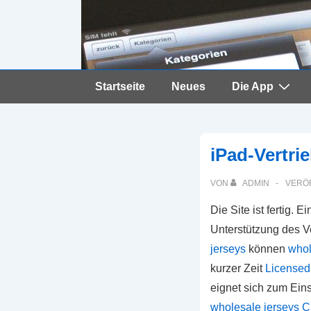
Hauptnavigation
Startseite
Neues
Die App
↓
Zum
iPad-Vertri
Inhalt
VON
ADMIN
VERÖ
Die Site ist fertig. 
Unterstützung des V
jerseys
können
whol
kurzer Zeit
Licensed
eignet sich zum Ein
wholesale jerseys C