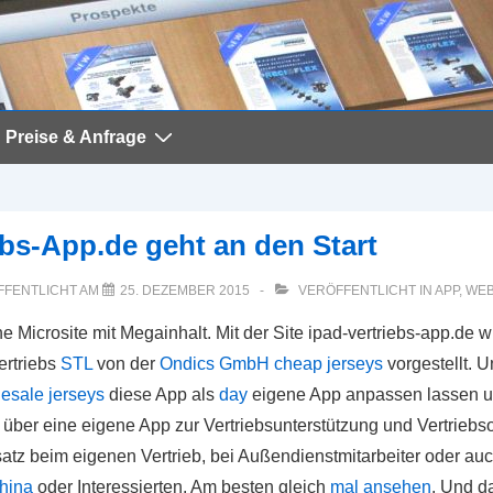
Preise & Anfrage
ebs-App.de geht an den Start
FFENTLICHT AM
25. DEZEMBER 2015
VERÖFFENTLICHT IN
APP
,
WEB
Eine Microsite mit Megainhalt. Mit der Site ipad-vertriebs-app.de 
ertriebs
STL
von der
Ondics GmbH
cheap jerseys
vorgestellt.
esale jerseys
diese App als
day
eigene App anpassen lassen un
über eine eigene App zur Vertriebsunterstützung und Vertriebs
satz beim eigenen Vertrieb, bei Außendienstmitarbeiter oder au
hina
oder Interessierten. Am besten gleich
mal ansehen
. Und d