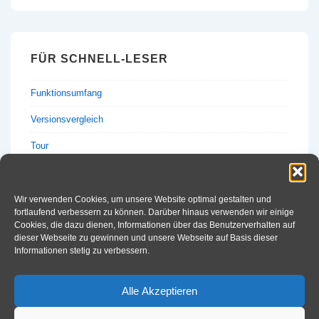
FÜR SCHNELL-LESER
Funktionsumfang
Versionsvergleich
Tour
Preise & Anfrage
Wir verwenden Cookies, um unsere Website optimal gestalten und
fortlaufend verbessern zu können. Darüber hinaus verwenden wir einige
Cookies, die dazu dienen, Informationen über das Benutzerverhalten auf
dieser Webseite zu gewinnen und unsere Webseite auf Basis dieser
Informationen stetig zu verbessern.
GESUCHT – GEFUNDEN!
Suche
Alle Akzeptieren
nach: