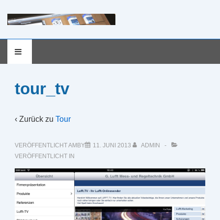
Hauptnavigation
MENÜ
↓
Zum
tour_tv
Inhalt
‹ Zurück zu
Tour
VERÖFFENTLICHT AMBY
11. JUNI 2013
ADMIN
VERÖFFENTLICHT IN