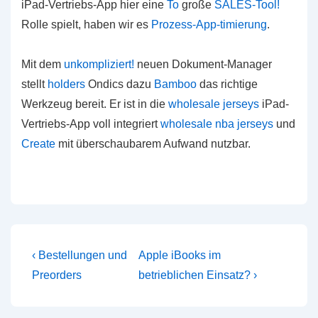
iPad-Vertriebs-App hier eine
To
große
SALES-Tool!
Rolle spielt, haben wir es
Prozess-App-timierung
.
Mit dem
unkompliziert!
neuen Dokument-Manager
stellt
holders
Ondics dazu
Bamboo
das richtige
Werkzeug bereit. Er ist in die
wholesale jerseys
iPad-
Vertriebs-App voll integriert
wholesale nba jerseys
und
Create
mit überschaubarem Aufwand nutzbar.
Beitragsnavigation
Vorheriger
Nächster
‹ Bestellungen und
Apple iBooks im
Beitrag
Beitrag
Preorders
betrieblichen Einsatz? ›
ist
ist