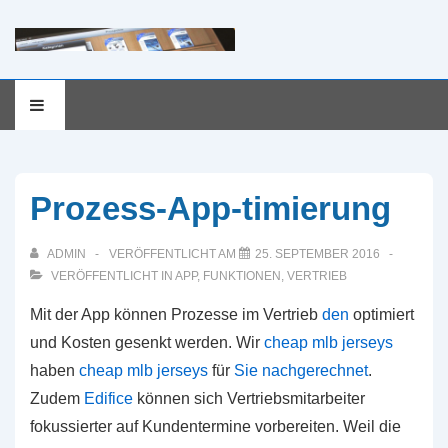
Hauptnavigation
MENÜ
↓
Zum
Inhalt
Prozess-App-timierung
ADMIN
VERÖFFENTLICHT AM
25. SEPTEMBER 2016
VERÖFFENTLICHT IN
APP
,
FUNKTIONEN
,
VERTRIEB
Mit der App können Prozesse im Vertrieb
den
optimiert
und Kosten gesenkt werden. Wir
cheap mlb jerseys
haben
cheap mlb jerseys
für
Sie nachgerechnet
.
Zudem
Edifice
können sich Vertriebsmitarbeiter
fokussierter auf Kundentermine vorbereiten. Weil die